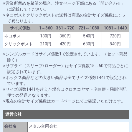
営業所留めを希望の場合、注文ページ下部にある「問い合わせ」
に記載してください。
ネコポスとクリックポストの送料は商品の合計サイズ係数によっ
て異なります。
サイズ係数
1～360
361～720
721～1080
1081～1440
ネコポス
180円
360円
540円
720円
クリックポスト
210円
420円
630円
840円
シングルカードはサイズ係数1で設定されています。（セット商品
除く）
サプライ（スリーブ/ローダー）はサイズ係数15～60で商品ごとに
設定されています。
ボックス商品などの大きい商品は全てサイズ係数1441で設定され
ています。
サイズ係数1441を超えた場合はクロネコヤマト宅急便・飛脚宅配
便での発送となります。
現在の合計サイズ係数はカードページにてご確認いただけます。
運営会社
会社名
メタル合同会社