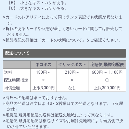
【B】…小さなキズ・カケがある。
【C】…大きなキズ・カケがある。
カードのレアリティによって同じランク表記でも状態が異なりま
す。
折れのあるカードや状態が著しく悪いカードに関しては販売して
おりません。
状態表記の詳細は「カードの状態について」をご確認ください。
配送について
ネコポス
クリックポスト
宅急便,飛脚宅配便
送料
180円～
210円～
600円 ～ 1,100円
配送時間指定
✕
✕
〇
補償金額
上限3,000円
なし
上限300,000円
海外への配送は承っておりません。
商品の発送は注文日より0～2営業日での発送となります。（火曜
定休）
宅急便,飛脚宅配便の送料は配送先地域によって異なります。
宅急便,飛脚宅配便は梱包サイズやお届け先地域により当店側で決
めさせていただきます。