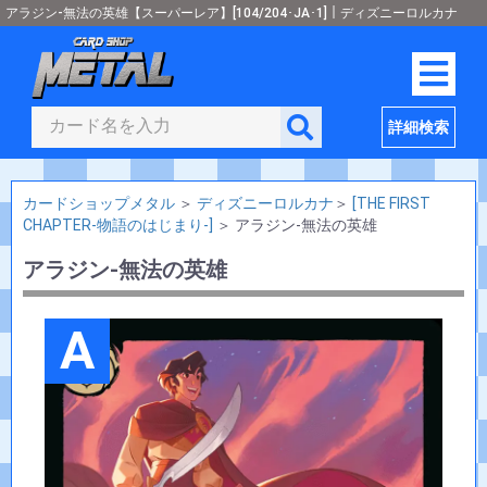
アラジン-無法の英雄【スーパーレア】[104/204･JA･1]｜ディズニーロルカナ
詳細検索
カードショップメタル
＞
ディズニーロルカナ
＞
[THE FIRST
CHAPTER-物語のはじまり-]
＞
アラジン-無法の英雄
アラジン-無法の英雄
A