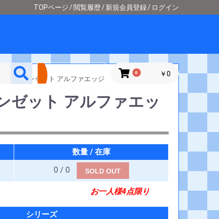
TOPページ
閲覧履歴
新規会員登録
ログイン
詳細検索
0
￥0
ルトラマンゼット アルファエッジ
ンゼット アルファエッ
数量 / 在庫
0 / 0
SOLD OUT
お一人様4点限り
シリーズ