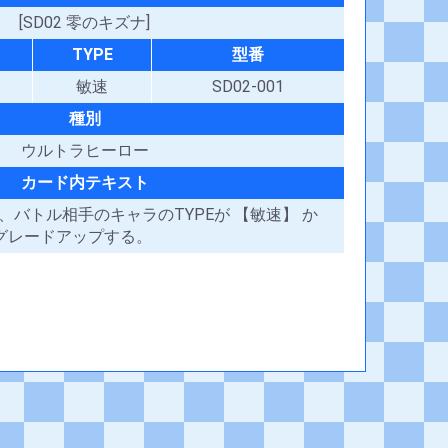
[SD02 零のキズナ]
TYPE
型番
敏速
SD02-001
種別
ウルトラヒーロー
カード内テキスト
ャラは、バトル相手のキャラのTYPEが 【敏速】 か
1グレードアップする。