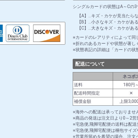
シングルカードの状態はA～Cの
【A】…キズ・カケが見当たら
【B】…小さなキズ・カケがあ
【C】…大きなキズ・カケがあ
カードのレアリティによって同
折れのあるカードや状態が著し
状態表記の詳細は「カードの状
配送について
ネコポ
送料
180円
配送時間指定
✕
補償金額
上限3,00
海外への配送は承っておりませ
商品の発送は注文日より0～2
宅急便,飛脚宅配便の送料は配
宅急便,飛脚宅配便は梱包サイ
営業所留めを希望の場合、注文