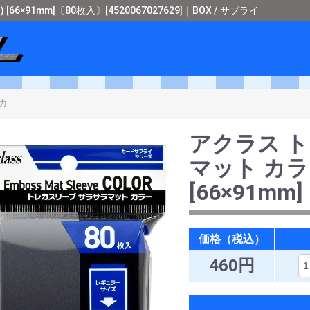
91mm]〔80枚入〕[4520067027629]｜BOX / サプライ
ショップメタル
＞
BOX / サプライ
＞
＞
アクラス トレカスリーブ ザラザラマ
アクラス 
マット カラ
[66×91m
価格（税込）
460円