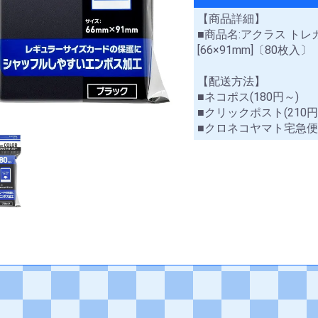
【商品詳細】
■商品名:アクラス トレ
[66×91mm]〔80枚入〕
【配送方法】
■ネコポス(180円～)
■クリックポスト(210円
■クロネコヤマト宅急便(60