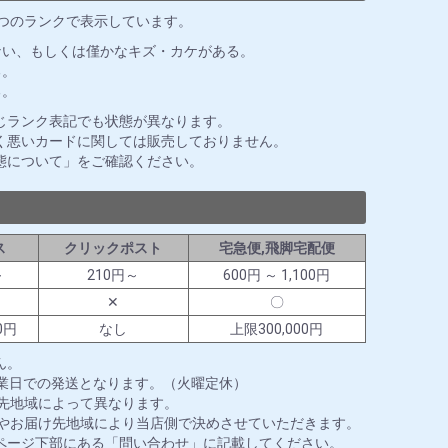
3つのランクで表示しています。
ない、もしくは僅かなキズ・カケがある。
る。
る。
じランク表記でも状態が異なります。
く悪いカードに関しては販売しておりません。
態について」をご確認ください。
ス
クリックポスト
宅急便,飛脚宅配便
～
210円～
600円 ～ 1,100円
✕
〇
0円
なし
上限300,000円
ん。
営業日での発送となります。（火曜定休）
送先地域によって異なります。
ズやお届け先地域により当店側で決めさせていただきます。
ページ下部にある「問い合わせ」に記載してください。