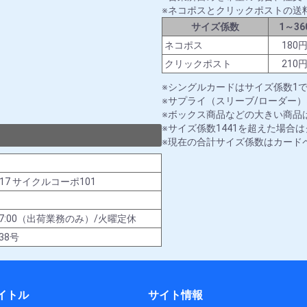
ネコポスとクリックポストの送
サイズ係数
1～36
ネコポス
180
クリックポスト
210
シングルカードはサイズ係数1
サプライ（スリーブ/ローダー）
ボックス商品などの大きい商品は
サイズ係数1441を超えた場合
現在の合計サイズ係数はカード
-17 サイクルコーポ101
00～17:00（出荷業務のみ）/火曜定休
38号
イトル
サイト情報