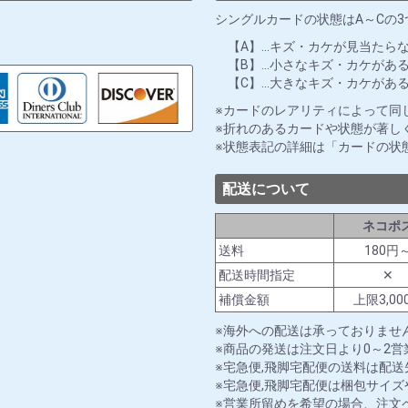
シングルカードの状態はA～Cの
【A】…キズ・カケが見当たら
【B】…小さなキズ・カケがあ
【C】…大きなキズ・カケがあ
カードのレアリティによって同
折れのあるカードや状態が著し
状態表記の詳細は「カードの状
配送について
ネコポ
送料
180円
配送時間指定
✕
補償金額
上限3,00
海外への配送は承っておりませ
商品の発送は注文日より0～2
宅急便,飛脚宅配便の送料は配
宅急便,飛脚宅配便は梱包サイ
営業所留めを希望の場合、注文