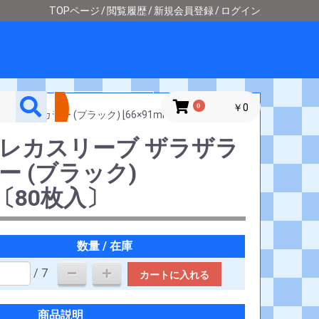
TOPページ
閲覧履歴
新規会員登録
ログイン
詳細検索
0
￥0
ット カラー (ブラック) [66×91mm]〔80枚入〕
トレカスリーブ ザラザラ
ー (ブラック)
m]〔80枚入〕
数量 / 在庫
/ 7
カートに入れる
商品説明