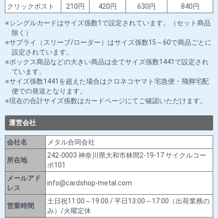
クリックポスト
210円
420円
630円
840円
シングルカードはサイズ係数1で設定されています。（セット商品
除く）
サプライ（スリーブ/ローダー）はサイズ係数15～60で商品ごとに
設定されています。
ボックス商品などの大きい商品は全てサイズ係数1441で設定され
ています。
サイズ係数1441を超えた場合はクロネコヤマト宅急便・飛脚宅配
便での発送となります。
現在の合計サイズ係数はカードページにてご確認いただけます。
運営会社
会社名
メタル合同会社
242-0003 神奈川県大和市林間2-19-17 サイクルコー
所在地
ポ101
メールアド
info@cardshop-metal.com
レス
土日祝11:00～19:00 / 平日13:00～17:00（出荷業務の
営業時間
み）/火曜定休