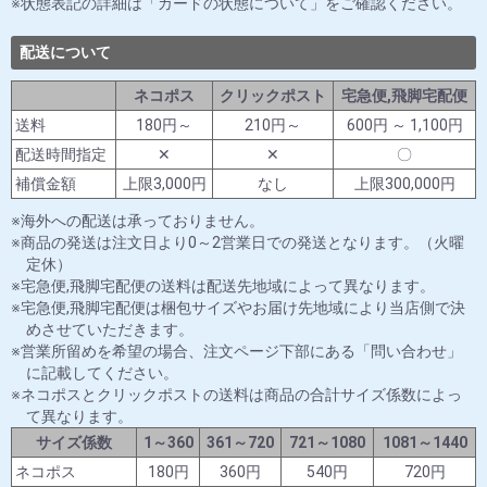
状態表記の詳細は「カードの状態について」をご確認ください。
配送について
ネコポス
クリックポスト
宅急便,飛脚宅配便
送料
180円～
210円～
600円 ～ 1,100円
配送時間指定
✕
✕
〇
補償金額
上限3,000円
なし
上限300,000円
海外への配送は承っておりません。
商品の発送は注文日より0～2営業日での発送となります。（火曜
定休）
宅急便,飛脚宅配便の送料は配送先地域によって異なります。
宅急便,飛脚宅配便は梱包サイズやお届け先地域により当店側で決
めさせていただきます。
営業所留めを希望の場合、注文ページ下部にある「問い合わせ」
に記載してください。
ネコポスとクリックポストの送料は商品の合計サイズ係数によっ
て異なります。
サイズ係数
1～360
361～720
721～1080
1081～1440
ネコポス
180円
360円
540円
720円