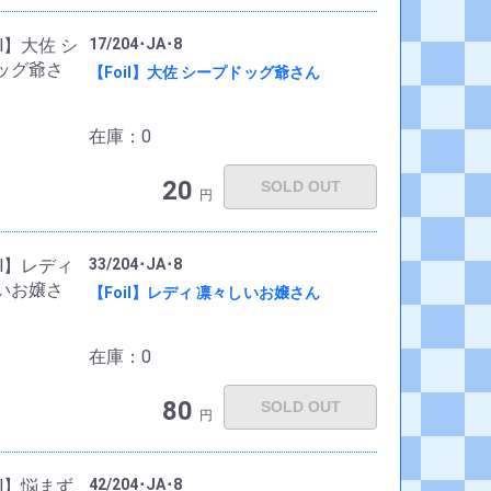
17/204･JA･8
【Foil】大佐 シープドッグ爺さん
在庫：0
20
SOLD OUT
円
33/204･JA･8
【Foil】レディ 凛々しいお嬢さん
在庫：0
80
SOLD OUT
円
42/204･JA･8