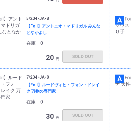
円
5/204･JA･8
A
【Foil】アントニオ・マドリガル みんな
となかよし
在庫：0
20
SOLD OUT
円
7/204･JA･8
A
【Foil】ルードヴィヒ・フォン・ドレイ
ク 万物の専門家
在庫：0
30
SOLD OUT
円