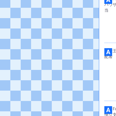
A
A
A