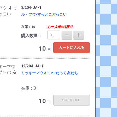
8/204･JA･1
ル・フウ-すっとこどっこい
在庫：10
お一人様4点限り
購入数量：
10
カートに入れる
円
12/204･JA･1
ミッキーマウス-いつだって友だち
在庫：0
10
SOLD OUT
円