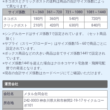
ネコポスとクリックポストの送料は商品の合計サイズ係数によっ
て異なります。
サイズ係数
1～360
361～720
721～1080
1081～1440
ネコポス
180円
360円
540円
720円
クリックポスト
210円
420円
630円
840円
シングルカードはサイズ係数1で設定されています。（セット商品
除く）
サプライ（スリーブ/ローダー）はサイズ係数15～60で商品ごとに
設定されています。
ボックス商品などの大きい商品は全てサイズ係数1441で設定され
ています。
サイズ係数1441を超えた場合はクロネコヤマト宅急便・飛脚宅配
便での発送となります。
現在の合計サイズ係数はカードページにてご確認いただけます。
運営会社
会社名
メタル合同会社
242-0003 神奈川県大和市林間2-19-17 サイクルコー
所在地
ポ101