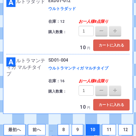
A
EXD01-012
ウルトラダッド
在庫：12
お一人様8点限り
購入数量：
カートに入れる
10
円
A
SD01-004
ウルトラマンティガ マルチタイプ
在庫：16
お一人様8点限り
購入数量：
カートに入れる
10
円
最初へ
前へ
...
8
9
10
11
12