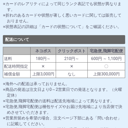
カードのレアリティによって同じランク表記でも状態が異なりま
す。
折れのあるカードや状態が著しく悪いカードに関しては販売して
おりません。
状態表記の詳細は「カードの状態について」をご確認ください。
配送について
ネコポス
クリックポスト
宅急便,飛脚宅配便
送料
180円～
210円～
600円 ～ 1,100円
配送時間指定
✕
✕
〇
補償金額
上限3,000円
なし
上限300,000円
海外への配送は承っておりません。
商品の発送は注文日より0～2営業日での発送となります。（火曜
定休）
宅急便,飛脚宅配便の送料は配送先地域によって異なります。
宅急便,飛脚宅配便は梱包サイズやお届け先地域により当店側で決
めさせていただきます。
営業所留めを希望の場合、注文ページ下部にある「問い合わせ」
に記載してください。