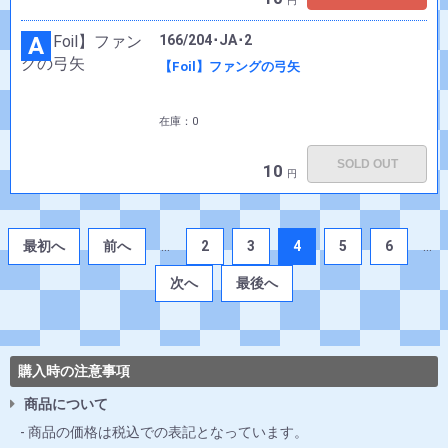
円
A
166/204･JA･2
【Foil】ファングの弓矢
在庫：0
SOLD OUT
10
円
最初へ
前へ
...
2
3
4
5
6
...
次へ
最後へ
購入時の注意事項
商品について
商品の価格は税込での表記となっています。