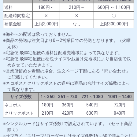
送料
180円～
210円～
600円 ～ 1,100円
配送時間指定
✕
✕
〇
補償金額
上限3,000円
なし
上限300,000円
海外への配送は承っておりません。
商品の発送は注文日より0～2営業日での発送となります。（火曜
定休）
宅急便,飛脚宅配便の送料は配送先地域によって異なります。
宅急便,飛脚宅配便は梱包サイズやお届け先地域により当店側で決
めさせていただきます。
営業所留めを希望の場合、注文ページ下部にある「問い合わせ」
に記載してください。
ネコポスとクリックポストの送料は商品の合計サイズ係数によっ
て異なります。
サイズ係数
1～360
361～720
721～1080
1081～1440
ネコポス
180円
360円
540円
720円
クリックポスト
210円
420円
630円
840円
シングルカードはサイズ係数1で設定されています。（セット商品
除く）
サプライ（スリーブ/ローダー）はサイズ係数15～60で商品ごとに