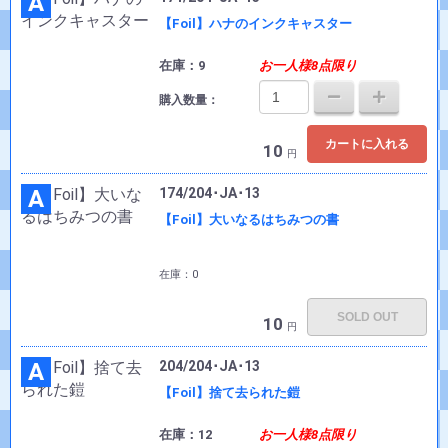
A
【Foil】ハナのインクキャスター
在庫：9
お一人様8点限り
購入数量：
カートに入れる
10
円
A
174/204･JA･13
【Foil】大いなるはちみつの書
在庫：0
SOLD OUT
10
円
A
204/204･JA･13
【Foil】捨て去られた鎧
在庫：12
お一人様8点限り