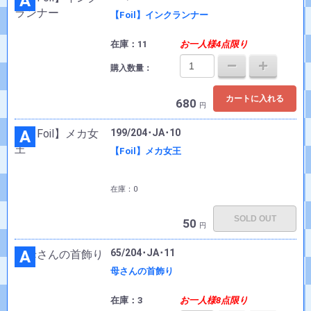
A
【Foil】インクランナー
在庫：11
お一人様4点限り
購入数量：
カートに入れる
680
円
A
199/204･JA･10
【Foil】メカ女王
在庫：0
SOLD OUT
50
円
A
65/204･JA･11
母さんの首飾り
在庫：3
お一人様8点限り