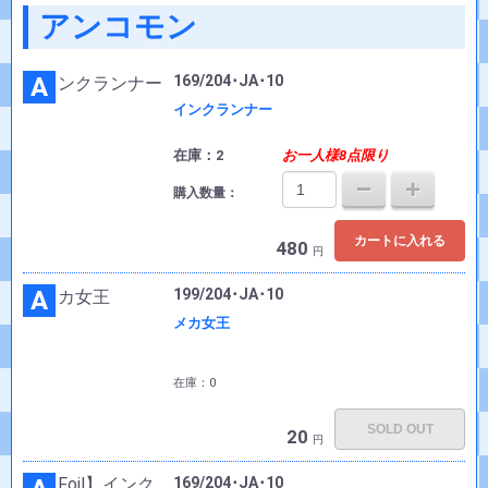
アンコモン
A
169/204･JA･10
インクランナー
在庫：2
お一人様8点限り
購入数量：
カートに入れる
480
円
A
199/204･JA･10
メカ女王
在庫：0
SOLD OUT
20
円
169/204･JA･10