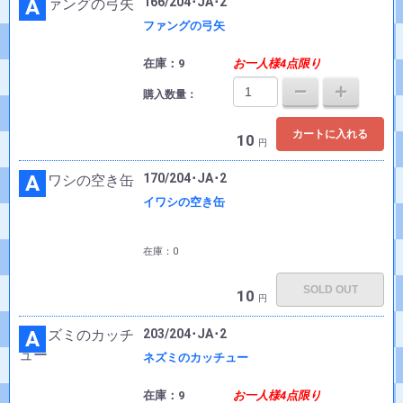
A
166/204･JA･2
ファングの弓矢
在庫：9
お一人様4点限り
購入数量：
カートに入れる
10
円
A
170/204･JA･2
イワシの空き缶
在庫：0
SOLD OUT
10
円
A
203/204･JA･2
ネズミのカッチュー
在庫：9
お一人様4点限り