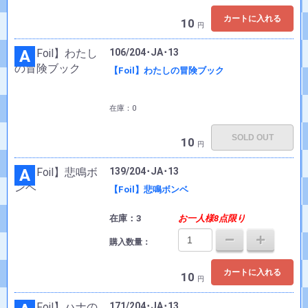
カートに入れる
10
円
A
106/204･JA･13
【Foil】わたしの冒険ブック
在庫：0
SOLD OUT
10
円
A
139/204･JA･13
【Foil】悲鳴ボンベ
在庫：3
お一人様8点限り
購入数量：
カートに入れる
10
円
171/204･JA･13