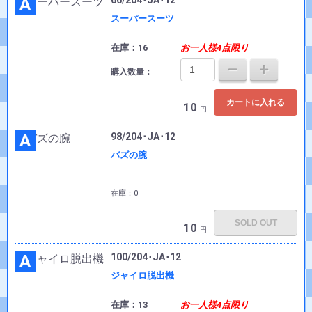
A
66/204･JA･12
スーパースーツ
在庫：16
お一人様4点限り
購入数量：
カートに入れる
10
円
A
98/204･JA･12
バズの腕
在庫：0
SOLD OUT
10
円
A
100/204･JA･12
ジャイロ脱出機
在庫：13
お一人様4点限り