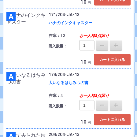
10
円
A
171/204･JA･13
ハナのインクキャスター
在庫：12
お一人様8点限り
購入数量：
カートに入れる
10
円
A
174/204･JA･13
大いなるはちみつの書
在庫：4
お一人様8点限り
購入数量：
カートに入れる
10
円
A
204/204･JA･13