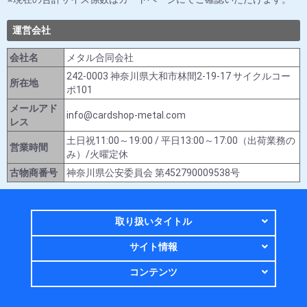
運営会社
会社名
メタル合同会社
242-0003 神奈川県大和市林間2-19-17 サイクルコー
所在地
ポ101
メールアド
info@cardshop-metal.com
レス
土日祝11:00～19:00 / 平日13:00～17:00（出荷業務の
営業時間
み）/火曜定休
古物商番号
神奈川県公安委員会 第452790009538号
取り扱いタイトル
サイト情報
コンテンツ