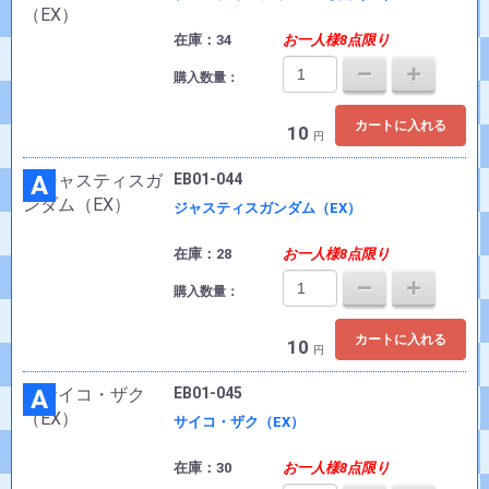
在庫：34
お一人様8点限り
購入数量：
カートに入れる
10
円
A
EB01-044
ジャスティスガンダム（EX）
在庫：28
お一人様8点限り
購入数量：
カートに入れる
10
円
A
EB01-045
サイコ・ザク（EX）
在庫：30
お一人様8点限り