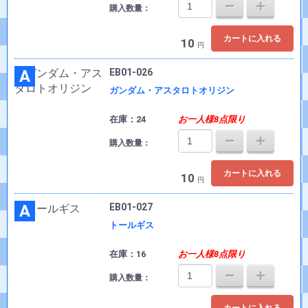
購入数量：
カートに入れる
10
円
A
EB01-026
ガンダム・アスタロトオリジン
在庫：24
お一人様8点限り
購入数量：
カートに入れる
10
円
A
EB01-027
トールギス
在庫：16
お一人様8点限り
購入数量：