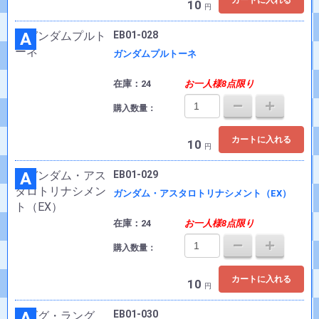
カートに入れる
10
円
A
EB01-028
ガンダムプルトーネ
在庫：24
お一人様8点限り
購入数量：
カートに入れる
10
円
A
EB01-029
ガンダム・アスタロトリナシメント（EX）
在庫：24
お一人様8点限り
購入数量：
カートに入れる
10
円
A
EB01-030