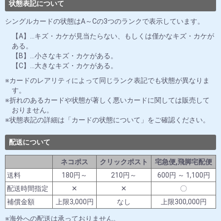
状態表記について
シングルカードの状態はA～Cの3つのランクで表示しています。
【A】…キズ・カケが見当たらない、もしくは僅かなキズ・カケが
ある。
【B】…小さなキズ・カケがある。
【C】…大きなキズ・カケがある。
カードのレアリティによって同じランク表記でも状態が異なりま
す。
折れのあるカードや状態が著しく悪いカードに関しては販売して
おりません。
状態表記の詳細は「カードの状態について」をご確認ください。
配送について
ネコポス
クリックポスト
宅急便,飛脚宅配便
送料
180円～
210円～
600円 ～ 1,100円
配送時間指定
✕
✕
〇
補償金額
上限3,000円
なし
上限300,000円
海外への配送は承っておりません。