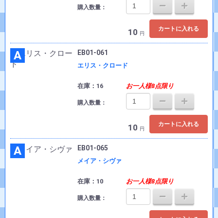
購入数量：
カートに入れる
10
円
A
EB01-061
エリス・クロード
在庫：16
お一人様8点限り
購入数量：
カートに入れる
10
円
A
EB01-065
メイア・シヴァ
在庫：10
お一人様8点限り
購入数量：