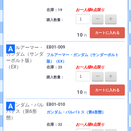
在庫：19
お一人様8点限り
購入数量：
カートに入れる
10
円
A
EB01-009
フルアーマー・ガンダム（サンダーボルト
版）（EX）
在庫：23
お一人様8点限り
購入数量：
カートに入れる
10
円
A
EB01-010
ガンダム・バルバトス（第6形態）
在庫：32
お一人様8点限り