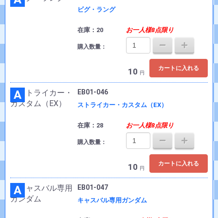
ビグ・ラング
在庫：20
お一人様8点限り
購入数量：
カートに入れる
10
円
A
EB01-046
ストライカー・カスタム（EX）
在庫：28
お一人様8点限り
購入数量：
カートに入れる
10
円
A
EB01-047
キャスバル専用ガンダム