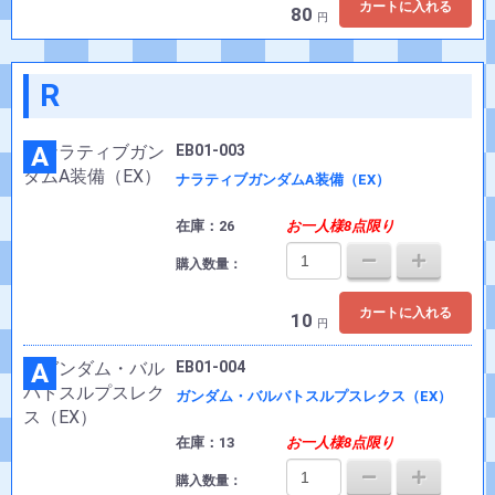
カートに入れる
80
円
R
A
EB01-003
ナラティブガンダムA装備（EX）
在庫：26
お一人様8点限り
購入数量：
カートに入れる
10
円
A
EB01-004
ガンダム・バルバトスルプスレクス（EX）
在庫：13
お一人様8点限り
購入数量：