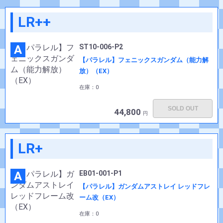
LR++
A
ST10-006-P2
【パラレル】フェニックスガンダム（能力解
放）（EX）
在庫：0
SOLD OUT
44,800
円
LR+
A
EB01-001-P1
【パラレル】ガンダムアストレイ レッドフレ
ーム改（EX）
在庫：0