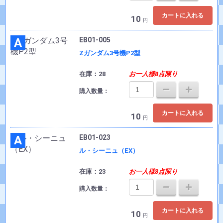
カートに入れる
10
円
A
EB01-005
Zガンダム3号機P2型
在庫：28
お一人様8点限り
購入数量：
カートに入れる
10
円
A
EB01-023
ル・シーニュ（EX）
在庫：23
お一人様8点限り
購入数量：
カートに入れる
10
円