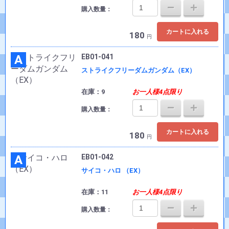
購入数量：
カートに入れる
180
円
A
EB01-041
ストライクフリーダムガンダム（EX）
在庫：9
お一人様4点限り
購入数量：
カートに入れる
180
円
A
EB01-042
サイコ・ハロ （EX）
在庫：11
お一人様4点限り
購入数量：