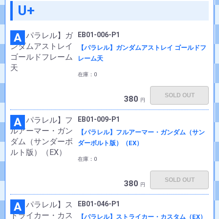
U+
A
EB01-006-P1
【パラレル】ガンダムアストレイ ゴールドフ
レーム天
在庫：0
SOLD OUT
380
円
A
EB01-009-P1
【パラレル】フルアーマー・ガンダム（サン
ダーボルト版）（EX）
在庫：0
SOLD OUT
380
円
A
EB01-046-P1
【パラレル】ストライカー・カスタム（EX）