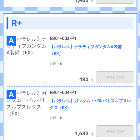
1,480
円
R+
A
EB01-003-P1
【パラレル】ナラティブガンダムA装備
（EX）
在庫：0
SOLD OUT
480
円
A
EB01-004-P1
【パラレル】ガンダム・バルバトスルプスレ
クス（EX）
在庫：0
SOLD OUT
1,680
円