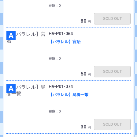
在庫：0
SOLD OUT
80
円
A
HV-P01-064
【パラレル】宮治
在庫：0
SOLD OUT
50
円
A
HV-P01-074
【パラレル】烏養一繋
在庫：0
SOLD OUT
30
円