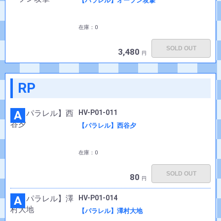
【パラレル】オープン攻撃
在庫：0
SOLD OUT
3,480
円
RP
A
HV-P01-011
【パラレル】西谷夕
在庫：0
SOLD OUT
80
円
A
HV-P01-014
【パラレル】澤村大地