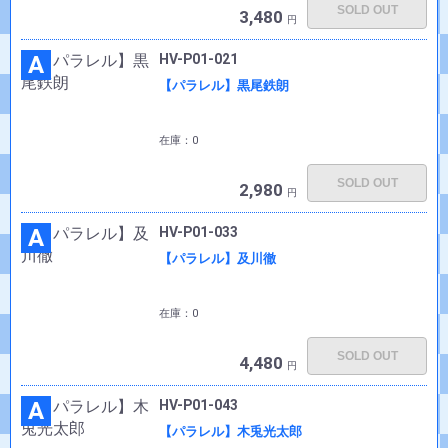
SOLD OUT
3,480
円
A
HV-P01-021
【パラレル】黒尾鉄朗
在庫：0
SOLD OUT
2,980
円
A
HV-P01-033
【パラレル】及川徹
在庫：0
SOLD OUT
4,480
円
A
HV-P01-043
【パラレル】木兎光太郎