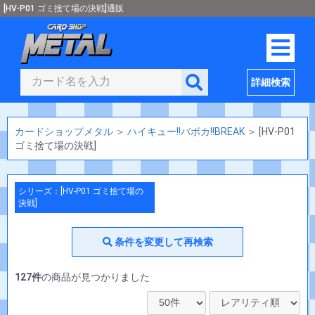
[HV-P01 ゴミ捨て場の決戦]通販
詳細検索
カードショップメタル
＞
ハイキュー!!バボカ!!BREAK
＞
[HV-P01
ゴミ捨て場の決戦]
シリーズ：[HV-P01 ゴミ捨て場の
決戦]
条件を変更して再検索
127件
の商品が見つかりました