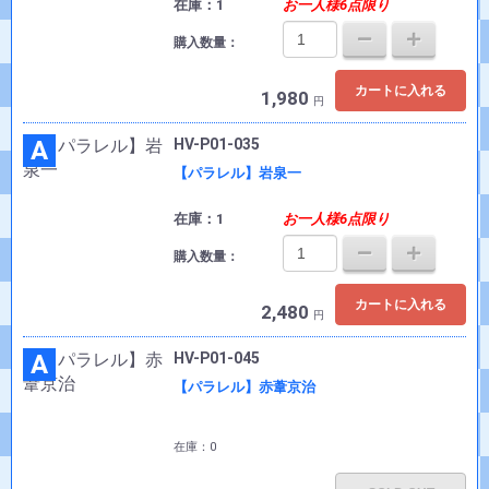
在庫：1
お一人様6点限り
購入数量：
カートに入れる
1,980
円
A
HV-P01-035
【パラレル】岩泉一
在庫：1
お一人様6点限り
購入数量：
カートに入れる
2,480
円
A
HV-P01-045
【パラレル】赤葦京治
在庫：0