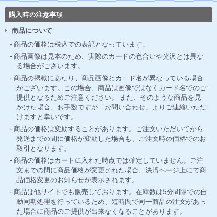
購入時の注意事項
商品について
商品の価格は税込での表記となっています。
商品画像は見本のため、実際のカードの色合いや光沢とは異な
る場合がございます。
商品の掲載にあたり、商品画像とカード名が異なっている場合
がございます。この場合、商品は画像ではなくカード名でのご
提供となるためご注意ください。 また、そのような商品を見
かけた場合、お手数ですが「お問い合わせ」よりご連絡いただ
けますと幸いです。
商品の価格は変動することがあります。ご注文いただいてから
発送までの間に価格が変動した場合も、ご注文時の価格でのお
取引となります。
商品の価格はカートに入れた時点では確定していません。ご注
文までの間に商品価格が変更された場合、決済ページ上にて商
品価格変更のお知らせが表示されます。
商品は他サイトでも販売しております。在庫数は5分間隔での自
動同期処理を行っているため、短時間で同一商品の注文があっ
た場合に商品のご提供が出来なくなることがあります。