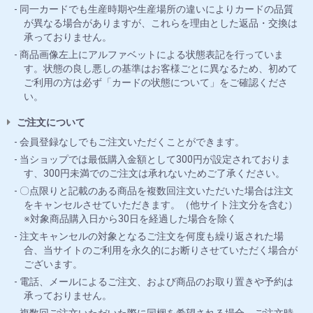
同一カードでも生産時期や生産場所の違いによりカードの品質
が異なる場合がありますが、これらを理由とした返品・交換は
承っておりません。
商品画像左上にアルファベットによる状態表記を行っていま
す。状態の良し悪しの基準はお客様ごとに異なるため、初めて
ご利用の方は必ず「カードの状態について」をご確認くださ
い。
ご注文について
会員登録なしでもご注文いただくことができます。
当ショップでは最低購入金額として300円が設定されておりま
す、300円未満でのご注文は承れないためご了承ください。
〇点限りと記載のある商品を複数回注文いただいた場合は注文
をキャンセルさせていただきます。（他サイト注文分を含む）
※対象商品購入日から30日を経過した場合を除く
注文キャンセルの対象となるご注文を何度も繰り返された場
合、当サイトのご利用を永久的にお断りさせていただく場合が
ございます。
電話、メールによるご注文、および商品のお取り置きや予約は
承っておりません。