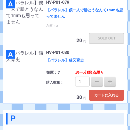
A
HV-P01-079
【パラレル】僕一人で勝とうなんて1mmも思
ってません
在庫：0
SOLD OUT
20
円
A
HV-P01-080
【パラレル】猫又育史
在庫：7
お一人様6点限り
購入数量：
カートに入れる
30
円
P