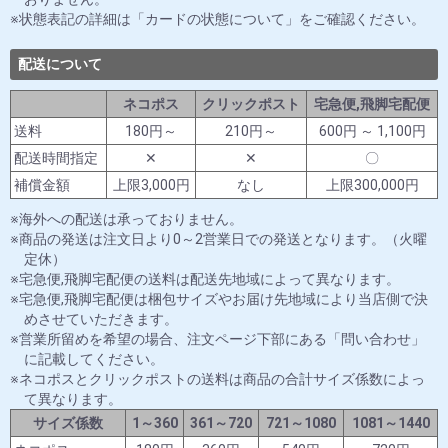
状態表記の詳細は「カードの状態について」をご確認ください。
配送について
ネコポス
クリックポスト
宅急便,飛脚宅配便
送料
180円～
210円～
600円 ～ 1,100円
配送時間指定
✕
✕
〇
補償金額
上限3,000円
なし
上限300,000円
海外への配送は承っておりません。
商品の発送は注文日より0～2営業日での発送となります。（火曜
定休）
宅急便,飛脚宅配便の送料は配送先地域によって異なります。
宅急便,飛脚宅配便は梱包サイズやお届け先地域により当店側で決
めさせていただきます。
営業所留めを希望の場合、注文ページ下部にある「問い合わせ」
に記載してください。
ネコポスとクリックポストの送料は商品の合計サイズ係数によっ
て異なります。
サイズ係数
1～360
361～720
721～1080
1081～1440