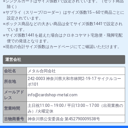
シングルカードはサイズ係数1で設定されています。（セット商品
除く）
サプライ（スリーブ/ローダー）はサイズ係数15～60で商品ごとに
設定されています。
ボックス商品などの大きい商品は全てサイズ係数1441で設定され
ています。
サイズ係数1441を超えた場合はクロネコヤマト宅急便・飛脚宅配
便での発送となります。
現在の合計サイズ係数はカードページにてご確認いただけます。
運営会社
会社名
メタル合同会社
242-0003 神奈川県大和市林間2-19-17 サイクルコー
所在地
ポ101
メールアド
info@cardshop-metal.com
レス
土日祝11:00～19:00 / 平日13:00～17:00（出荷業務の
営業時間
み）/火曜定休
古物商番号
神奈川県公安委員会 第452790009538号