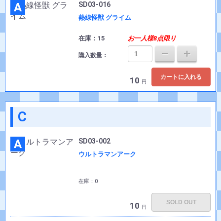
A
SD03-016
熱線怪獣 グライム
在庫：15
お一人様8点限り
購入数量：
カートに入れる
10
円
C
A
SD03-002
ウルトラマンアーク
在庫：0
SOLD OUT
10
円