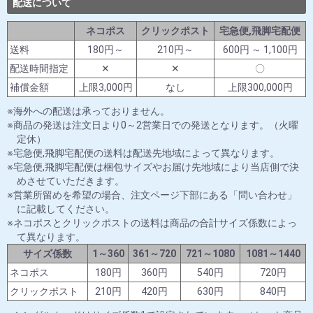
配送について
ネコポス
クリックポスト
宅急便,飛脚宅配便
送料
180円～
210円～
600円 ～ 1,100円
配送時間指定
✕
✕
〇
補償金額
上限3,000円
なし
上限300,000円
海外への配送は承っておりません。
商品の発送は注文日より0～2営業日での発送となります。（火曜
定休）
宅急便,飛脚宅配便の送料は配送先地域によって異なります。
宅急便,飛脚宅配便は梱包サイズやお届け先地域により当店側で決
めさせていただきます。
営業所留めを希望の場合、注文ページ下部にある「問い合わせ」
に記載してください。
ネコポスとクリックポストの送料は商品の合計サイズ係数によっ
て異なります。
サイズ係数
1～360
361～720
721～1080
1081～1440
ネコポス
180円
360円
540円
720円
クリックポスト
210円
420円
630円
840円