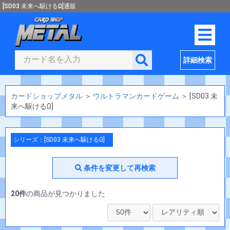
[SD03 未来へ駆けるΩ]通販
詳細検索
カードショップメタル
＞
ウルトラマンカードゲーム
＞
[SD03 未
来へ駆けるΩ]
シリーズ：[SD03 未来へ駆けるΩ]
条件を変更して再検索
20件
の商品が見つかりました