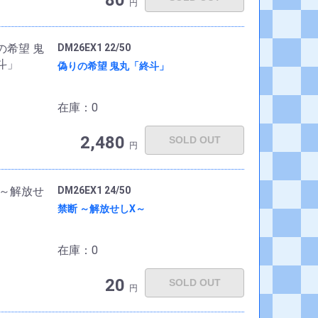
80
円
DM26EX1 22/50
偽りの希望 鬼丸「終斗」
在庫：0
2,480
SOLD OUT
円
DM26EX1 24/50
禁断 ～解放せしX～
在庫：0
20
SOLD OUT
円