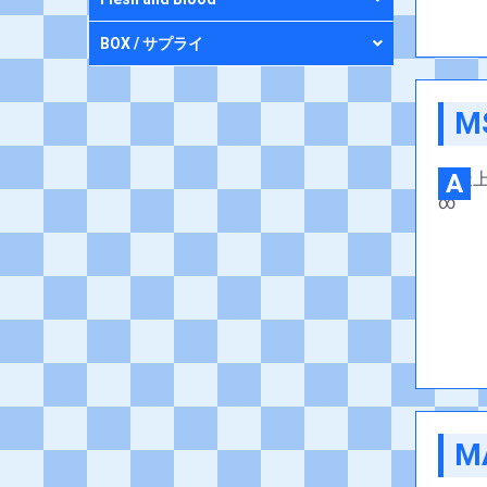
BOX / サプライ
M
A
M