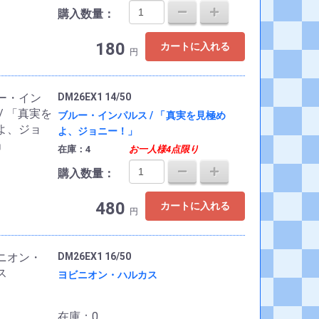
購入数量：
180
カートに入れる
円
DM26EX1 14/50
ブルー・インパルス / 「真実を見極め
よ、ジョニー！」
在庫：4
お一人様4点限り
購入数量：
480
カートに入れる
円
DM26EX1 16/50
ヨビニオン・ハルカス
在庫：0