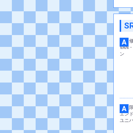
S
A
A