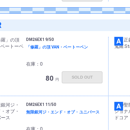
R
DM26EX1 9/50
A
「修羅」の頂 VAN・ベートーベン
在庫：0
80
SOLD OUT
円
DM26EX1 11/50
A
無限銀河ジ・エンド・オブ・ユニバース
在庫：0