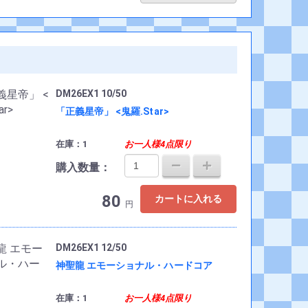
DM26EX1 10/50
「正義星帝」 <鬼羅.Star>
在庫：1
お一人様4点限り
購入数量：
80
カートに入れる
円
DM26EX1 12/50
神聖龍 エモーショナル・ハードコア
在庫：1
お一人様4点限り