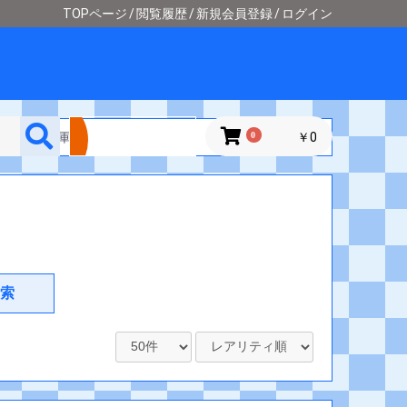
TOPページ
閲覧履歴
新規会員登録
ログイン
詳細検索
ク 25の援軍]
0
￥0
索