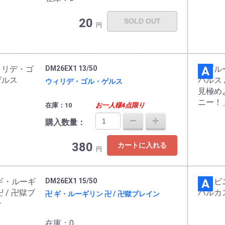
20
SOLD OUT
円
DM26EX1 13/50
A
ウィリデ・ゴル・ゲルス
在庫：10
お一人様4点限り
購入数量：
380
カートに入れる
円
DM26EX1 15/50
A
卍 ギ・ルーギリン 卍 / 卍獄ブレイン
在庫：0