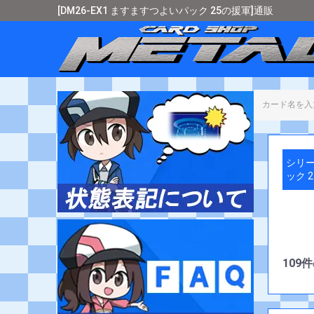
[DM26-EX1 ますますつよいパック 25の援軍]通販
カード
シリー
ック 
109件