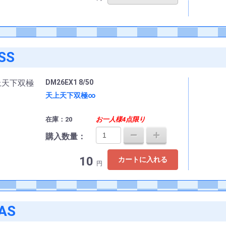
SS
DM26EX1 8/50
天上天下双極∞
在庫：20
お一人様4点限り
購入数量：
10
カートに入れる
円
AS