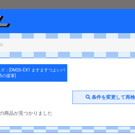
ショップメタル
＞
デュエルマスターズ
＞
[DM26-EX1 ますますつよいパッ
ズ：[DM26-EX1 ますますつよいパ
25の援軍]
条件を変更して再検
の商品が見つかりました