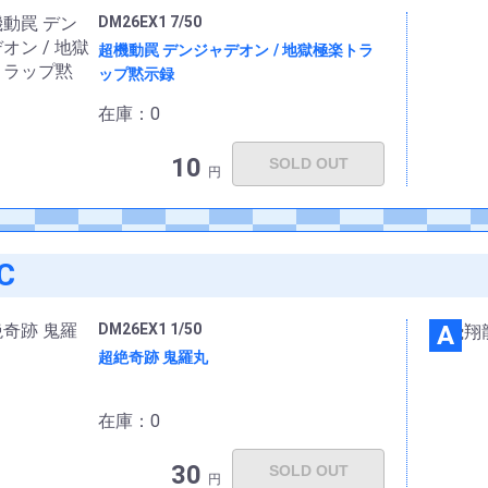
DM26EX1 7/50
超機動罠 デンジャデオン / 地獄極楽トラ
ップ黙示録
在庫：0
10
SOLD OUT
円
C
DM26EX1 1/50
A
超絶奇跡 鬼羅丸
在庫：0
30
SOLD OUT
円