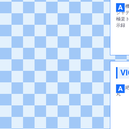
A
VI
A