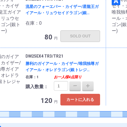
A
流星のフォーエバー・カイザー/星龍王ガ
イアール・リュウセイドラゴン(銀…
在庫：0
80
SOLD OUT
円
DM25EX4 TR3/TR21
勝利のガイアール・カイザー/唯我独尊ガ
イアール・オレドラゴン(銀トレジ…
在庫：1
お一人様4点限り
購入数量：
120
カートに入れる
円