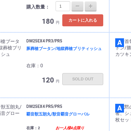
購入数量：
180
カートに入れる
円
DM25EX4 PR3/PR5
A
豚葬槍ブータン/地獄葬槍ブリティッシュ
在庫：0
120
SOLD OUT
円
DM25EX4 PR5/PR5
A
覇音獣五朗丸/獣音覇音グローバル
在庫：2
お一人様4点限り