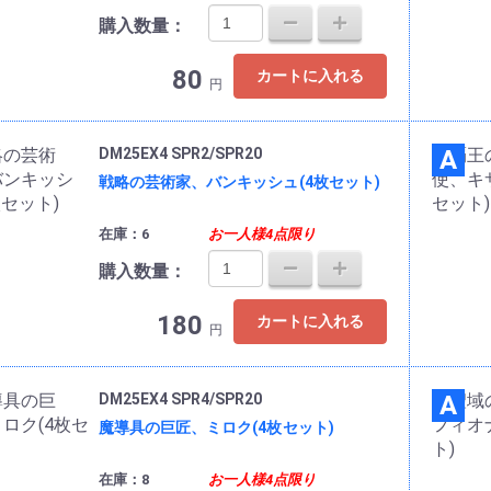
購入数量：
80
カートに入れる
円
DM25EX4 SPR2/SPR20
A
戦略の芸術家、バンキッシュ(4枚セット)
在庫：6
お一人様4点限り
購入数量：
180
カートに入れる
円
DM25EX4 SPR4/SPR20
A
魔導具の巨匠、ミロク(4枚セット)
在庫：8
お一人様4点限り