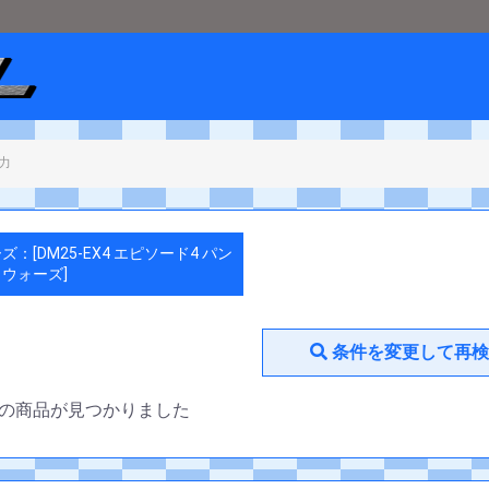
ショップメタル
＞
デュエルマスターズ
＞
[DM25-EX4 エピソード4 パ
ズ：[DM25-EX4 エピソード4 パン
ウォーズ]
条件を変更して再検
の商品が見つかりました