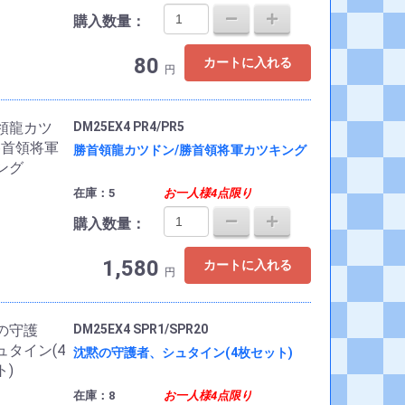
購入数量：
80
カートに入れる
円
DM25EX4 PR4/PR5
勝首領龍カツドン/勝首領将軍カツキング
在庫：5
お一人様4点限り
購入数量：
1,580
カートに入れる
円
DM25EX4 SPR1/SPR20
沈黙の守護者、シュタイン(4枚セット)
在庫：8
お一人様4点限り