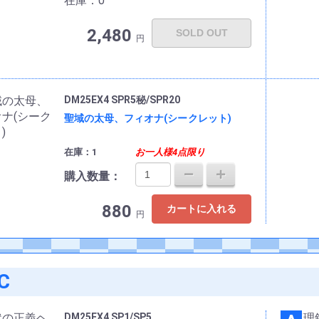
在庫：0
2,480
SOLD OUT
円
DM25EX4 SPR5秘/SPR20
聖域の太母、フィオナ(シークレット)
在庫：1
お一人様4点限り
購入数量：
880
カートに入れる
円
C
DM25EX4 SP1/SP5