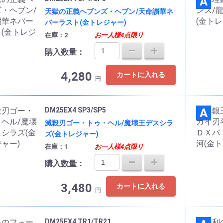
A
天獄の正義ヘブンズ・ヘブン/天命讃華ネ
バーラスト(金トレジャー)
在庫：2
お一人様4点限り
購入数量：
4,280
カートに入れる
円
DM25EX4 SP3/SP5
A
滅殺刃ゴー・トゥ・ヘル/魔壊王デスシラ
ズ(金トレジャー)
在庫：1
お一人様4点限り
購入数量：
3,480
カートに入れる
円
DM25EX4 TR1/TR21