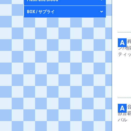
BOX / サプライ
A
A