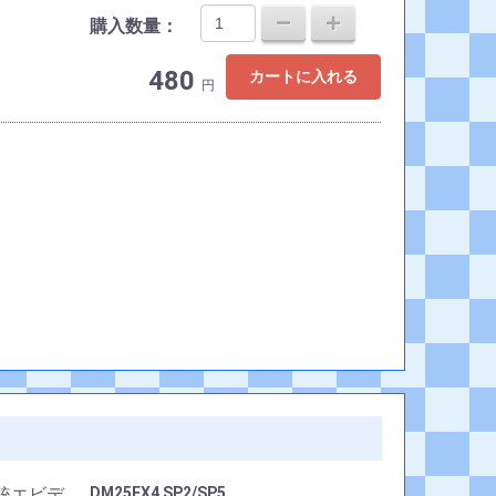
購入数量：
480
カートに入れる
円
DM25EX4 SP2/SP5