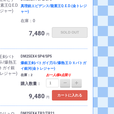
真理銃エビデンス/龍素王Q.E.D.(金トレジ
ャー)
在庫：0
7,480
SOLD OUT
円
DM25EX4 SP4/SP5
爆銀王剣バトガイ刃斗/爆熱王ＤＸバトガ
イ銀河(金トレジャー)
在庫：2
お一人様4点限り
購入数量：
9,480
カートに入れる
円
DM25EX4 TR2/TR21