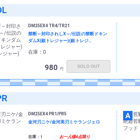
DL
DM25EX4 TR4/TR21
禁断～封印されしX～/伝説の禁断ドキン
ダムX(銀トレジャー)(銀トレジ…
在庫：0
980
SOLD OUT
円
PR
DM25EX4 PR1/PR5
A
金河刃ニケ/金河美刃ミケランジェロ
在庫：1
お一人様4点限り