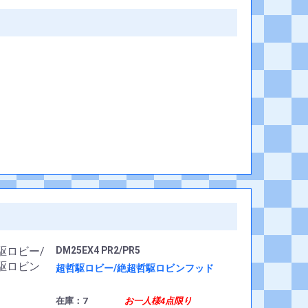
DM25EX4 PR2/PR5
超哲駆ロビー/絶超哲駆ロビンフッド
在庫：7
お一人様4点限り