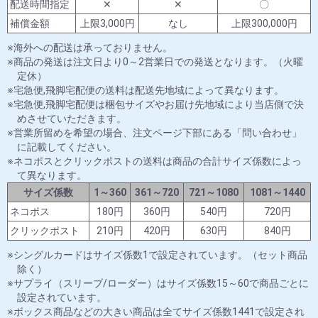
配送時間指定
✕
✕
〇
補償金額
上限3,000円
なし
上限300,000円
海外への配送は承っておりません。
商品の発送は注文日より0～2営業日での発送となります。（火曜
定休）
宅急便,飛脚宅配便の送料は配送先地域によって異なります。
宅急便,飛脚宅配便は梱包サイズやお届け先地域により当店側で決
めさせていただきます。
営業所留めを希望の場合、注文ページ下部にある「問い合わせ」
に記載してください。
ネコポスとクリックポストの送料は商品の合計サイズ係数によっ
て異なります。
サイズ係数
1～360
361～720
721～1080
1081～1440
ネコポス
180円
360円
540円
720円
クリックポスト
210円
420円
630円
840円
シングルカードはサイズ係数1で設定されています。（セット商品
除く）
サプライ（スリーブ/ローダー）はサイズ係数15～60で商品ごとに
設定されています。
ボックス商品などの大きい商品は全てサイズ係数1441で設定され