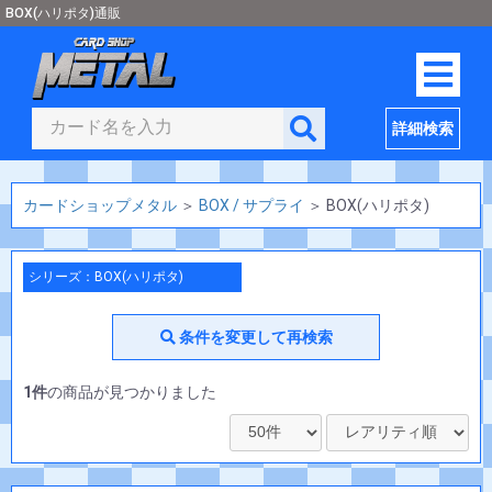
BOX(ハリポタ)通販
詳細検索
カードショップメタル
＞
BOX / サプライ
＞
BOX(ハリポタ)
シリーズ：BOX(ハリポタ)
条件を変更して再検索
1件
の商品が見つかりました