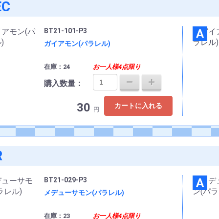
EC
BT21-101-P3
A
ガイアモン(パラレル)
在庫：24
お一人様4点限り
購入数量：
30
カートに入れる
円
R
BT21-029-P3
A
メデューサモン(パラレル)
在庫：23
お一人様4点限り