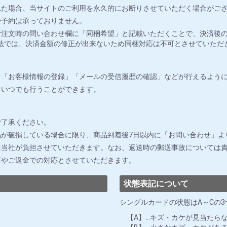
れた場合、当サイトのご利用を永久的にお断りさせていただく場合がご
や予約は承っておりません。
注文時の問い合わせ欄に「同梱希望」と記載いただくことで、決済後の
法では、決済金額の修正が出来ないため同梱対応は不可とさせていただ
」「お客様情報の登録」「メールの受信履歴の確認」などが行えるよう
りいつでも行うことができます。
ご了承ください。
が破損している場合に限り、商品到着後7日以内に「お問い合わせ」よ
は当社が負担させていただきます。なお、返送時の郵送事故については
正やご返金での対応とさせていただきます。
状態表記について
シングルカードの状態はA～Cの
【A】…キズ・カケが見当たら