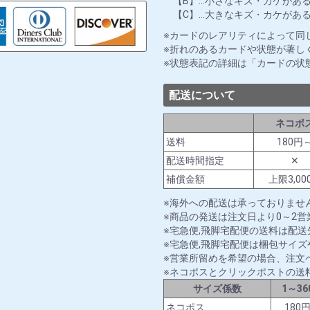
【B】…小さなキズ・カケがあ
【C】…大きなキズ・カケがあ
カードのレアリティによって同
折れのあるカードや状態が著し
状態表記の詳細は「カードの状
配送について
ネコポ
送料
180円
配送時間指定
✕
補償金額
上限3,00
海外への配送は承っておりませ
商品の発送は注文日より0～2
宅急便,飛脚宅配便の送料は配
宅急便,飛脚宅配便は梱包サイ
営業所留めを希望の場合、注文
ネコポスとクリックポストの送
サイズ係数
1～36
ネコポス
180