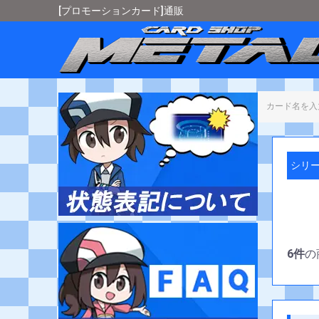
[プロモーションカード]通販
カード
シリー
6件
の