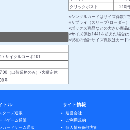
クリックポスト
210
シングルカードはサイズ係数1
サプライ（スリーブ/ローダー）
ボックス商品などの大きい商品は
サイズ係数1441を超えた場合
現在の合計サイズ係数はカード
-17 サイクルコーポ101
00～17:00（出荷業務のみ）/火曜定休
38号
イトル
サイト情報
スターズ通販
運営会社
ードゲーム通販
ご利用規約
ンカードゲーム通販
個人情報保護方針