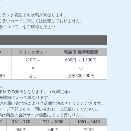
る。
る。
じランク表記でも状態が異なります。
く悪いカードに関しては販売しておりません。
態について」をご確認ください。
ス
クリックポスト
宅急便,飛脚宅配便
～
210円～
600円 ～ 1,100円
✕
〇
0円
なし
上限300,000円
ん。
営業日での発送となります。（火曜定休）
送先地域によって異なります。
ズやお届け先地域により当店側で決めさせていただきます。
ページ下部にある「問い合わせ」に記載してください。
料は商品の合計サイズ係数によって異なります。
0
361～720
721～1080
1081～1440
円
360円
540円
720円